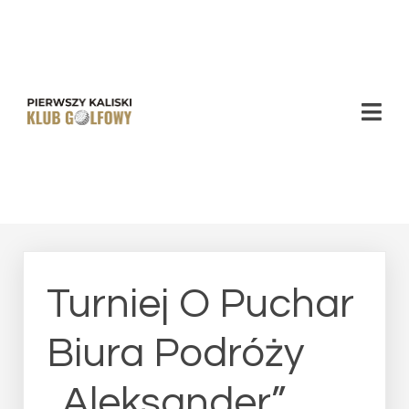
PKKG -
Pierwszy
Kaliski
Klub
Golfowy
Turniej O Puchar
Biura Podróży
„Aleksander”