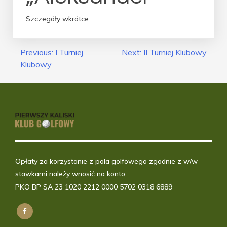
Szczegóły wkrótce
Nawigacja
Previous:
I Turniej
Next:
II Turniej Klubowy
Klubowy
Wpisu
Opłaty za korzystanie z pola golfowego zgodnie z w/w
stawkami należy wnosić na konto :
PKO BP SA 23 1020 2212 0000 5702 0318 6889