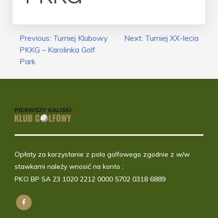
Nawigacja
Previous:
Turniej Klubowy
Next:
Turniej XX-lecia
PKKG – Karolinka Golf
Wpisu
Park
Opłaty za korzystanie z pola golfowego zgodnie z w/w
stawkami należy wnosić na konto :
PKO BP SA 23 1020 2212 0000 5702 0318 6889